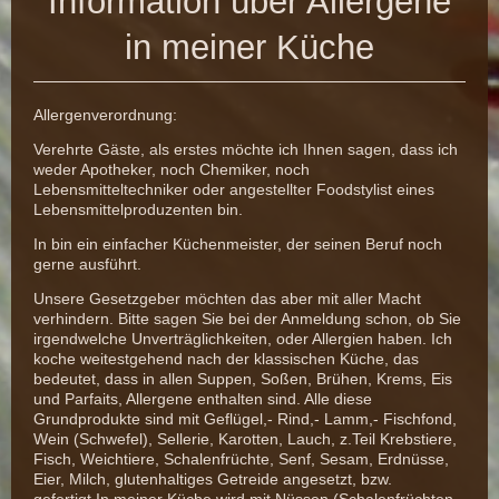
Information über Allergene
in meiner Küche
Allergenverordnung:
Verehrte Gäste, als erstes möchte ich Ihnen sagen, dass ich
weder Apotheker, noch Chemiker, noch
Lebensmitteltechniker oder angestellter Foodstylist eines
Lebensmittelproduzenten bin.
In bin ein einfacher Küchenmeister, der seinen Beruf noch
gerne ausführt.
Unsere Gesetzgeber möchten das aber mit aller Macht
verhindern. Bitte sagen Sie bei der Anmeldung schon, ob Sie
irgendwelche Unverträglichkeiten, oder Allergien haben. Ich
koche weitestgehend nach der klassischen Küche, das
bedeutet, dass in allen Suppen, Soßen, Brühen, Krems, Eis
und Parfaits, Allergene enthalten sind. Alle diese
Grundprodukte sind mit Geflügel,- Rind,- Lamm,- Fischfond,
Wein (Schwefel), Sellerie, Karotten, Lauch, z.Teil Krebstiere,
Fisch, Weichtiere, Schalenfrüchte, Senf, Sesam, Erdnüsse,
Eier, Milch, glutenhaltiges Getreide angesetzt, bzw.